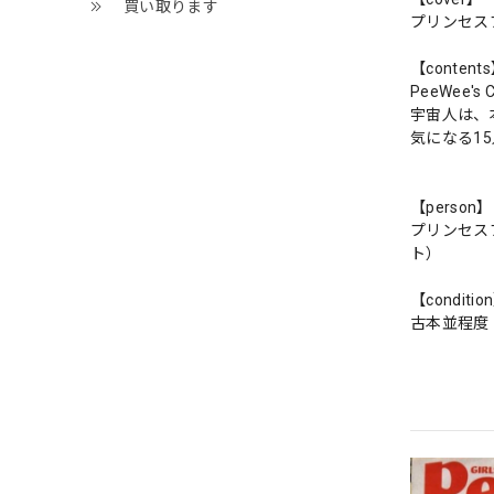
買い取ります
プリンセス
【content
PeeWee's C
宇宙人は、
気になる1
【person】
プリンセス
ト）
【conditio
古本並程度