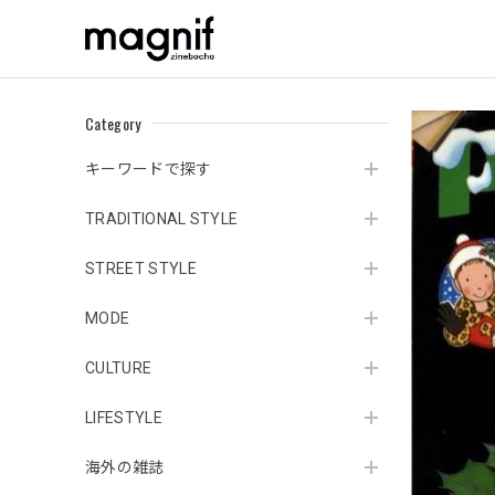
Category
キーワードで探す
TRADITIONAL STYLE
STREET STYLE
MODE
CULTURE
LIFESTYLE
海外の雑誌