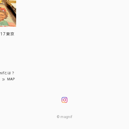
17 東京
nifとは？
MAP
© magnif