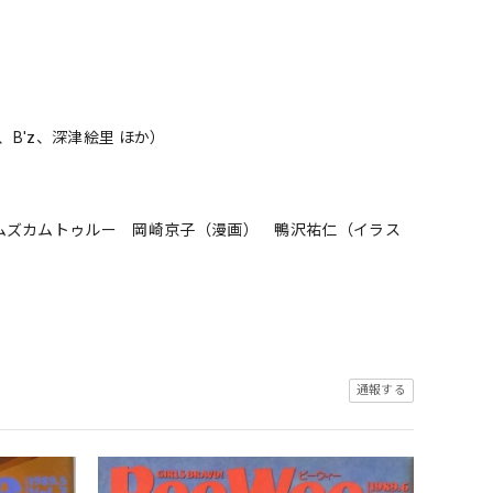
B'z、深津絵里 ほか）
ムズカムトゥルー 岡崎京子（漫画） 鴨沢祐仁（イラス
通報する