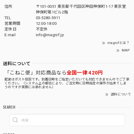
住所
〒101-0051 東京都千代田区神田神保町1-17 東京堂
神保町第1ビル2階
TEL
03-5280-5911
営業時間
12:00-18:00
定休日
不定休
E-mail
info@magnif.jp
magnifとは？
MAP
送料について
「こねこ便」対応商品なら
全国一律 420円
配達はポスト投函です。到着日時をご指定いただいても対応できませんのでご了承
ください。（システム上の都合により、ご注文時に日時指定の操作が出来てしま
うのですが実際には承れません）
送料について
SEARCH