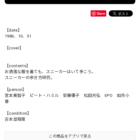
Save
【date】
1986．10．31
【cover】
【contents】
お洒落な服を着ても、スニーカーはいて歩こう。
スニーカーの歩き方研究。
【person】
宮本美智子 ピート・ハミル 安藤優子 松田光弘 EPO 如月小
春
【condition】
古本並程度
この商品をアプリで見る