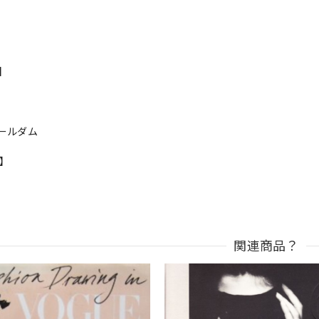
s】
ールダム
n】
関連商品？