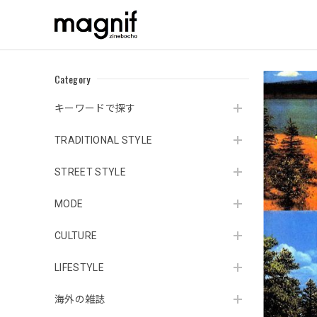
Category
キーワードで探す
TRADITIONAL STYLE
STREET STYLE
MODE
CULTURE
LIFESTYLE
海外の雑誌