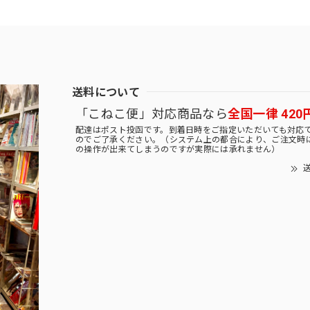
送料について
「こねこ便」対応商品なら
全国一律 420
配達はポスト投函です。到着日時をご指定いただいても対応
のでご了承ください。（システム上の都合により、ご注文時
の操作が出来てしまうのですが実際には承れません）
送