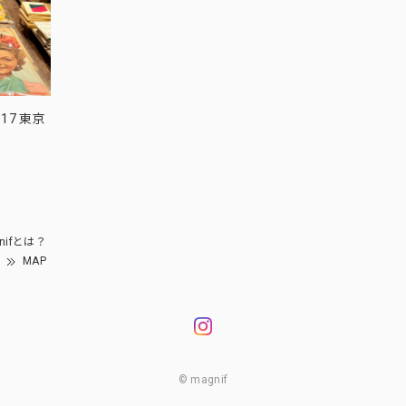
17 東京
nifとは？
MAP
© magnif