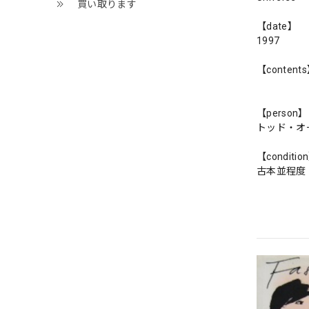
買い取ります
【date】
1997
【content
【person】
トッド・オ
【conditio
古本並程度