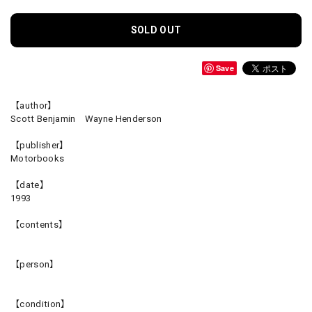
SOLD OUT
Save
【author】
Scott Benjamin Wayne Henderson
【publisher】
Motorbooks
【date】
1993
【contents】
【person】
【condition】