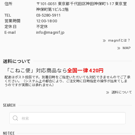
住所
〒101-0051 東京都千代田区神田神保町1-17 東京堂
神保町第1ビル2階
TEL
03-5280-5911
営業時間
12:00-18:00
定休日
不定休
E-mail
info@magnif.jp
magnifとは？
MAP
送料について
「こねこ便」対応商品なら
全国一律 420円
配達はポスト投函です。到着日時をご指定いただいても対応できませんのでご了承
ください。（システム上の都合により、ご注文時に日時指定の操作が出来てしま
うのですが実際には承れません）
送料について
SEARCH
NOTICE