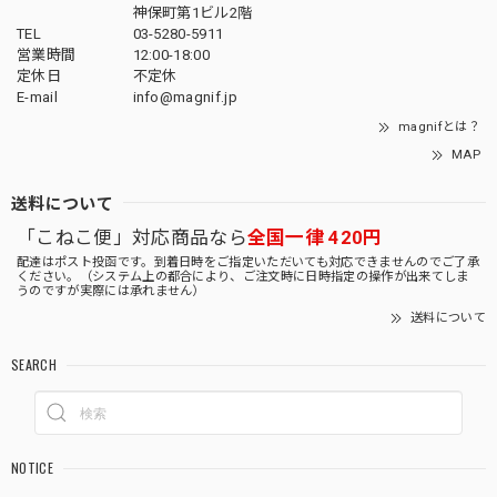
神保町第1ビル2階
TEL
03-5280-5911
営業時間
12:00-18:00
定休日
不定休
E-mail
info@magnif.jp
magnifとは？
MAP
送料について
「こねこ便」対応商品なら
全国一律 420円
配達はポスト投函です。到着日時をご指定いただいても対応できませんのでご了承
ください。（システム上の都合により、ご注文時に日時指定の操作が出来てしま
うのですが実際には承れません）
送料について
SEARCH
NOTICE