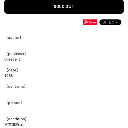
SOLD OUT
Save
【author】
【publisher】
Crescent
【date】
1988
【contents】
【person】
【condition】
古本並程度