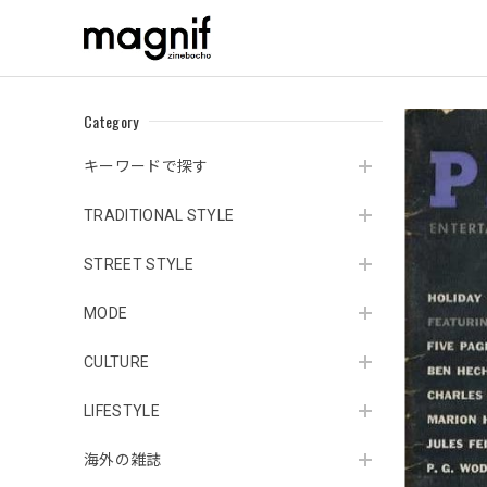
Category
キーワードで探す
TRADITIONAL STYLE
STREET STYLE
MODE
CULTURE
LIFESTYLE
海外の雑誌