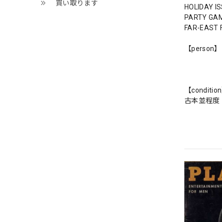
買い取ります
HOLIDAY I
PARTY GA
FAR-EAST 
【person】
【conditio
古本並程度