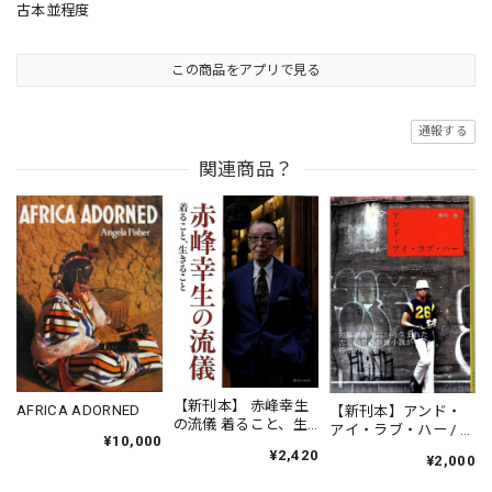
古本並程度
この商品をアプリで見る
通報する
関連商品？
【新刊本】 赤峰幸生
AFRICA ADORNED
【新刊本】アンド・
の流儀 着ること、生
アイ・ラブ・ハー / 鶴
¥10,000
きること
田啓
¥2,420
¥2,000