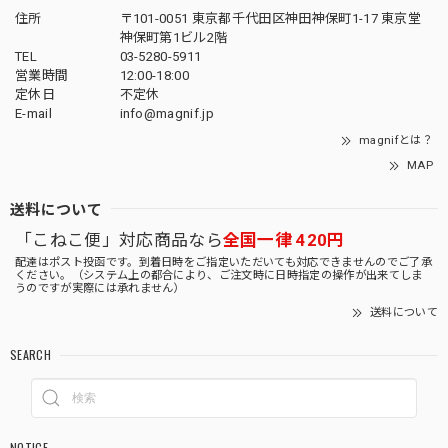
住所
〒101-0051 東京都千代田区神田神保町1-17 東京堂
神保町第1ビル2階
TEL
03-5280-5911
営業時間
12:00-18:00
定休日
不定休
E-mail
info@magnif.jp
magnifとは？
MAP
送料について
「こねこ便」対応商品なら
全国一律 420円
配達はポスト投函です。到着日時をご指定いただいても対応できませんのでご了承
ください。（システム上の都合により、ご注文時に日時指定の操作が出来てしま
うのですが実際には承れません）
送料について
SEARCH
NOTICE