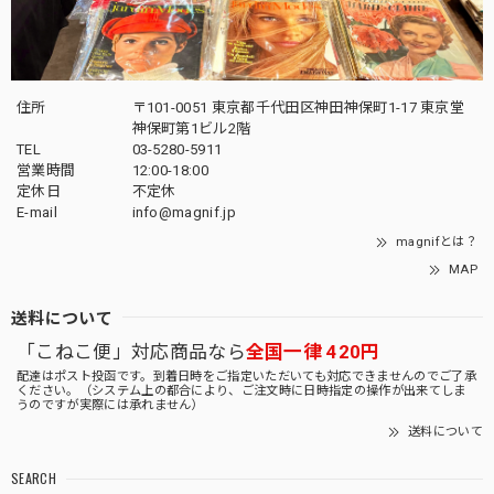
住所
〒101-0051 東京都千代田区神田神保町1-17 東京堂
神保町第1ビル2階
TEL
03-5280-5911
営業時間
12:00-18:00
定休日
不定休
E-mail
info@magnif.jp
magnifとは？
MAP
送料について
「こねこ便」対応商品なら
全国一律 420円
配達はポスト投函です。到着日時をご指定いただいても対応できませんのでご了承
ください。（システム上の都合により、ご注文時に日時指定の操作が出来てしま
うのですが実際には承れません）
送料について
SEARCH