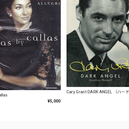
Cary Grant DARK ANGEL （
allas
¥5,000