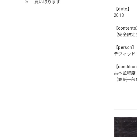
買い取ります
【date】
2013
【content
（完全限定生
【person】
デヴィッド
【conditio
古本並程度
（表紙一部