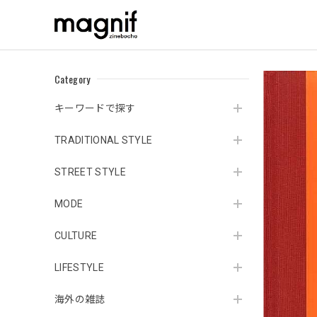
Category
キーワードで探す
TRADITIONAL STYLE
STREET STYLE
MODE
CULTURE
LIFESTYLE
海外の雑誌