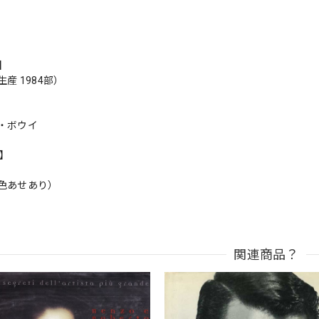
s】
産 1984部）
・ボウイ
n】
色あせあり）
関連商品？