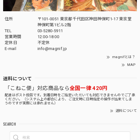
住所
〒101-0051 東京都千代田区神田神保町1-17 東京堂
神保町第1ビル2階
TEL
03-5280-5911
営業時間
12:00-18:00
定休日
不定休
E-mail
info@magnif.jp
magnifとは？
MAP
送料について
「こねこ便」対応商品なら
全国一律 420円
配達はポスト投函です。到着日時をご指定いただいても対応できませんのでご了承
ください。（システム上の都合により、ご注文時に日時指定の操作が出来てしま
うのですが実際には承れません）
送料について
SEARCH