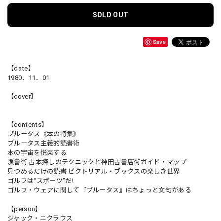
SOLD OUT
Save
【date】
1980．11．01
【cover】
【contents】
ブルータス《本の特集》
ブルータス主義的読書術
本の宇宙を悦楽する
漁書術 古本探しのテクニックと神田古書店街ガイド・マップ
見つめるだけの読書 ピクトリアル・ブックスの楽しき世界
ゴルフは“スポーツ”だ!
ゴルフ・ウェアに関して『ブルータス』はちょっと文句がある
【person】
ジャック・ニクラウス