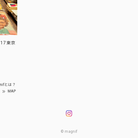
17 東京
nifとは？
MAP
© magnif