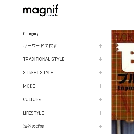
Category
キーワードで探す
TRADITIONAL STYLE
STREET STYLE
MODE
CULTURE
LIFESTYLE
海外の雑誌