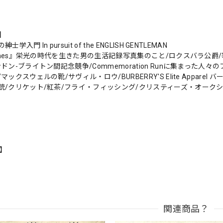
s】
学入門 In pursuit of the ENGLISH GENTLEMAN
 Times』栄光の時代を生きた男の生活記録写真集のこと/ロクスバラ公
ドン-ブライトン間記念競争/Commemoration Runに集まった人々のフ
マックスウェルの靴/サヴィル・ロウ/BURBERRY'S Elite Appa
銃/クリケット/紅茶/フライ・フィッシング/クリスティーズ・オーク
n】
関連商品？