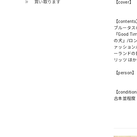
買い取ります
【cover】
【content
ブルータスの紳士
『Good
の犬』/ロン
ァッション/
ーランドの
リッツ ほか
【person】
【conditio
古本並程度