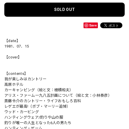
SOLD OUT
Save
【date】
1981．07．15
【cover】
【contents】
我が楽しみはカントリー
高原ホテル
カーキャンピング（絵と文：穂積和夫）
アリス・ファーム一九八五計画について（絵と文：小林泰彦）
斎藤令介のカントリー・ライフおもしろ百科
レゲエが最高!（ボブ・マーリー追悼）
ウッド・カービング
ハンティングウェア/釣りや山の服
釣りが唯一の人生となった6人の男たち
ハンティング・ゲーム