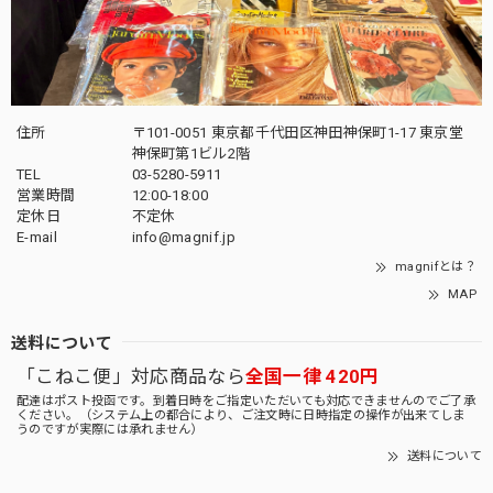
住所
〒101-0051 東京都千代田区神田神保町1-17 東京堂
神保町第1ビル2階
TEL
03-5280-5911
営業時間
12:00-18:00
定休日
不定休
E-mail
info@magnif.jp
magnifとは？
MAP
送料について
「こねこ便」対応商品なら
全国一律 420円
配達はポスト投函です。到着日時をご指定いただいても対応できませんのでご了承
ください。（システム上の都合により、ご注文時に日時指定の操作が出来てしま
うのですが実際には承れません）
送料について