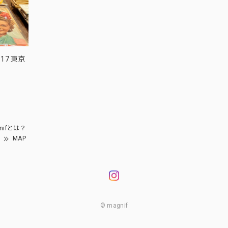
17 東京
nifとは？
MAP
© magnif