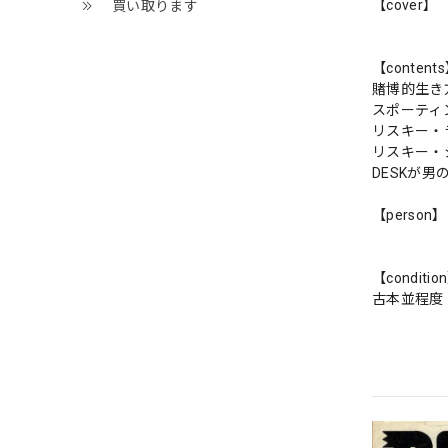
【cover】
買い取ります
【content
賭博的生き
スポーティ
リスキー・
リスキー・
DESKが
【person】
【conditio
古本並程度