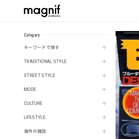
Category
キーワードで探す
TRADITIONAL STYLE
STREET STYLE
MODE
CULTURE
LIFESTYLE
海外の雑誌