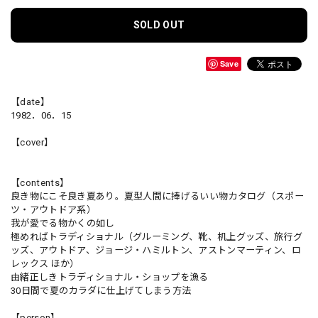
SOLD OUT
Save
【date】
1982．06．15
【cover】
【contents】
良き物にこそ良き夏あり。夏型人間に捧げるいい物カタログ（スポー
ツ・アウトドア系）
我が愛でる物かくの如し
極めればトラディショナル（グルーミング、靴、机上グッズ、旅行グ
ッズ、アウトドア、ジョージ・ハミルトン、アストンマーティン、ロ
レックス ほか）
由緒正しきトラディショナル・ショップを漁る
30日間で夏のカラダに仕上げてしまう方法
【person】