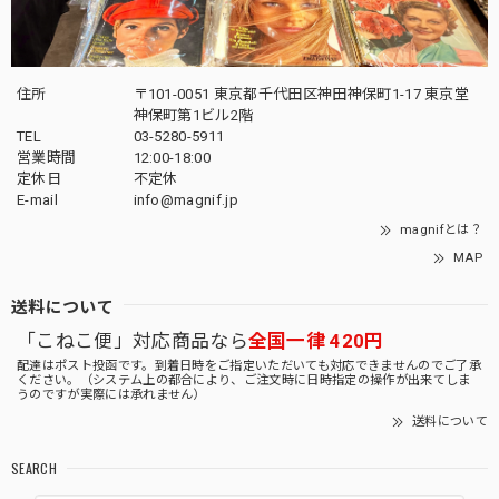
住所
〒101-0051 東京都千代田区神田神保町1-17 東京堂
神保町第1ビル2階
TEL
03-5280-5911
営業時間
12:00-18:00
定休日
不定休
E-mail
info@magnif.jp
magnifとは？
MAP
送料について
「こねこ便」対応商品なら
全国一律 420円
配達はポスト投函です。到着日時をご指定いただいても対応できませんのでご了承
ください。（システム上の都合により、ご注文時に日時指定の操作が出来てしま
うのですが実際には承れません）
送料について
SEARCH