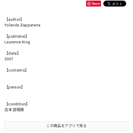
Save
【author】
Yolanda Zappaterra
【publisher】
Laurence King
【date】
2007
【contents】
【person】
【condition】
古本並程度
この商品をアプリで見る