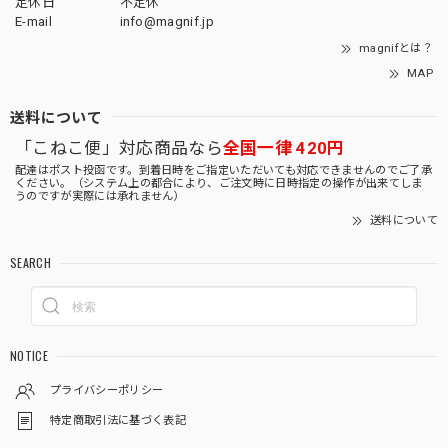
定休日
不定休
E-mail
info@magnif.jp
magnifとは？
MAP
送料について
「こねこ便」対応商品なら
全国一律 420円
配達はポスト投函です。到着日時をご指定いただいても対応できませんのでご了承
ください。（システム上の都合により、ご注文時に日時指定の操作が出来てしま
うのですが実際には承れません）
送料について
SEARCH
NOTICE
プライバシーポリシー
特定商取引法に基づく表記