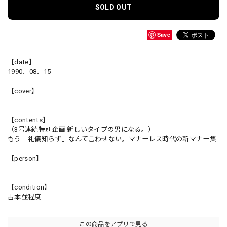
SOLD OUT
Save
【date】
1990．08．15
【cover】
【contents】
（3号連続特別企画 新しいタイプの男になる。）
もう「礼儀知らず」なんて言わせない。マナーレス時代の新マナー集
【person】
【condition】
古本並程度
この商品をアプリで見る