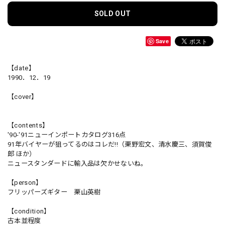
SOLD OUT
Save
【date】
1990．12．19
【cover】
【contents】
'90-'91ニューインポートカタログ316点
91年バイヤーが狙ってるのはコレだ!!（栗野宏文、清水慶三、須賀俊
郎 ほか）
ニュースタンダードに輸入品は欠かせないね。
【person】
フリッパーズギター 栗山英樹
【condition】
古本並程度