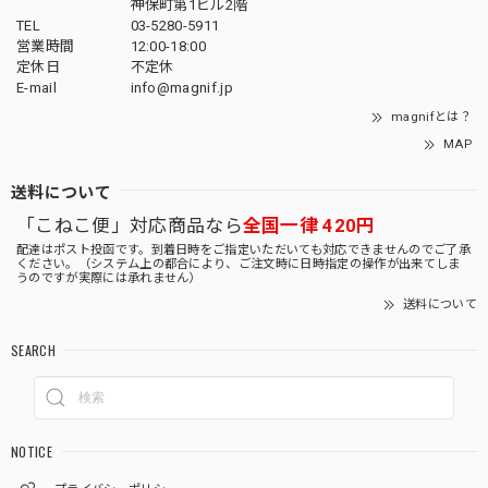
神保町第1ビル2階
TEL
03-5280-5911
営業時間
12:00-18:00
定休日
不定休
E-mail
info@magnif.jp
magnifとは？
MAP
送料について
「こねこ便」対応商品なら
全国一律 420円
配達はポスト投函です。到着日時をご指定いただいても対応できませんのでご了承
ください。（システム上の都合により、ご注文時に日時指定の操作が出来てしま
うのですが実際には承れません）
送料について
SEARCH
NOTICE