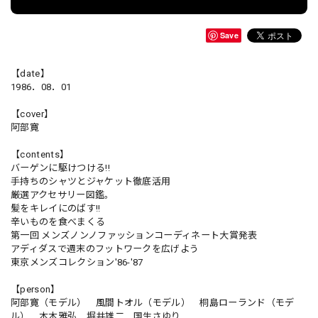
Save
【date】
1986．08．01
【cover】
阿部寛
【contents】
バーゲンに駆けつける!!
手持ちのシャツとジャケット徹底活用
厳選アクセサリー図鑑。
髪をキレイにのばす!!
辛いものを食べまくる
第一回 メンズノンノファッションコーディネート大賞発表
アディダスで週末のフットワークを広げよう
東京メンズコレクション'86-'87
【person】
阿部寛（モデル） 風間トオル（モデル） 桐島ローランド（モデ
ル） 本木雅弘 堀井雄二 国生さゆり