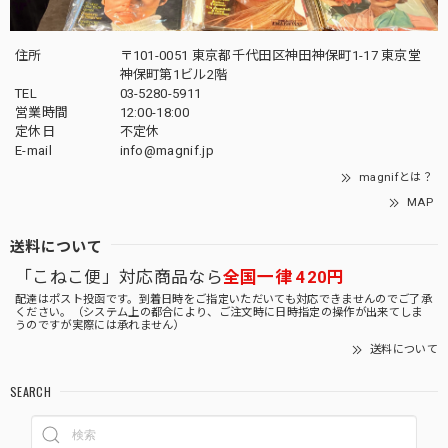
住所
〒101-0051 東京都千代田区神田神保町1-17 東京堂
神保町第1ビル2階
TEL
03-5280-5911
営業時間
12:00-18:00
定休日
不定休
E-mail
info@magnif.jp
magnifとは？
MAP
送料について
「こねこ便」対応商品なら
全国一律 420円
配達はポスト投函です。到着日時をご指定いただいても対応できませんのでご了承
ください。（システム上の都合により、ご注文時に日時指定の操作が出来てしま
うのですが実際には承れません）
送料について
SEARCH