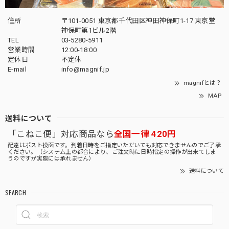
住所
〒101-0051 東京都千代田区神田神保町1-17 東京堂
神保町第1ビル2階
TEL
03-5280-5911
営業時間
12:00-18:00
定休日
不定休
E-mail
info@magnif.jp
magnifとは？
MAP
送料について
「こねこ便」対応商品なら
全国一律 420円
配達はポスト投函です。到着日時をご指定いただいても対応できませんのでご了承
ください。（システム上の都合により、ご注文時に日時指定の操作が出来てしま
うのですが実際には承れません）
送料について
SEARCH