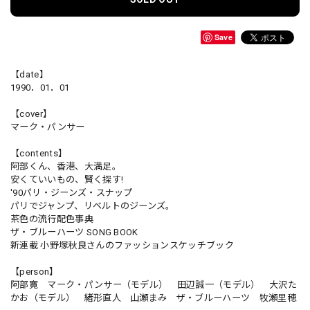
Save
【date】
1990．01．01
【cover】
マーク・パンサー
【contents】
阿部くん、香港、大満足。
安くていいもの、賢く探す!
'90パリ・ジーンズ・スナップ
パリでジャンプ、リベルトのジーンズ。
茶色の流行配色事典
ザ・ブルーハーツ SONG BOOK
新連載 小野塚秋良さんのファッションスケッチブック
【person】
阿部寛 マーク・パンサー（モデル） 田辺誠一（モデル） 大沢た
かお（モデル） 緒形直人 山瀬まみ ザ・ブルーハーツ 牧瀬里穂