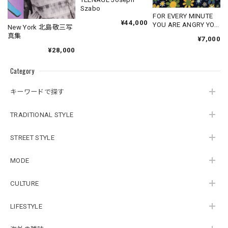
Szabo
FOR EVERY MINUTE
¥44,000
YOU ARE ANGRY YOU
New York 北島敬三写
LOSE SIXTY
真集
¥7,000
SECONDS OF
¥28,000
HAPPINESS
Category
キーワードで探す
TRADITIONAL STYLE
STREET STYLE
MODE
CULTURE
LIFESTYLE