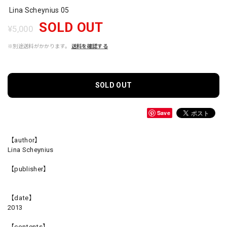
Lina Scheynius 05
SOLD OUT
¥5,000
※別途送料がかかります。
送料を確認する
SOLD OUT
Save
【author】
Lina Scheynius
【publisher】
【date】
2013
【contents】