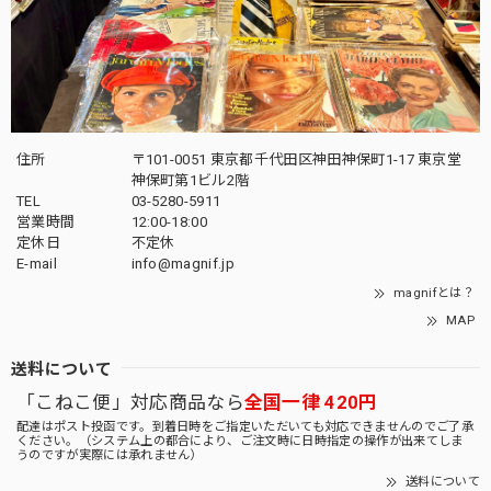
住所
〒101-0051 東京都千代田区神田神保町1-17 東京堂
神保町第1ビル2階
TEL
03-5280-5911
営業時間
12:00-18:00
定休日
不定休
E-mail
info@magnif.jp
magnifとは？
MAP
送料について
「こねこ便」対応商品なら
全国一律 420円
配達はポスト投函です。到着日時をご指定いただいても対応できませんのでご了承
ください。（システム上の都合により、ご注文時に日時指定の操作が出来てしま
うのですが実際には承れません）
送料について