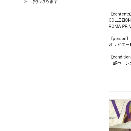
買い取ります
【content
COLLEZION
ROMA PRI
【person】
オリビエーロ
【conditio
一部ページ