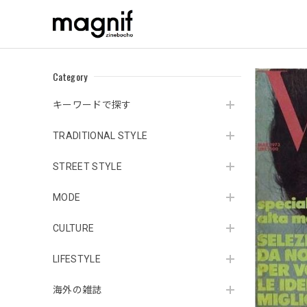
Category
キーワードで探す
TRADITIONAL STYLE
STREET STYLE
MODE
CULTURE
LIFESTYLE
海外の雑誌