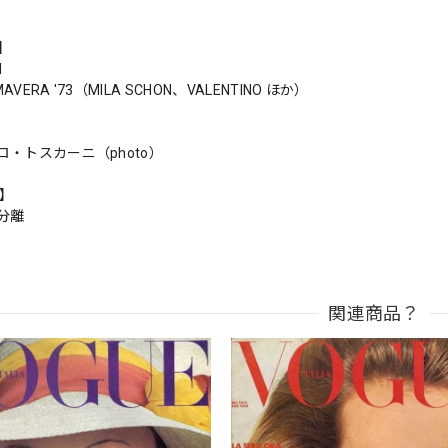
s】
I
MAVERA '73（MILA SCHON、VALENTINO ほか）
・トスカーニ（photo）
n】
分離
関連商品？