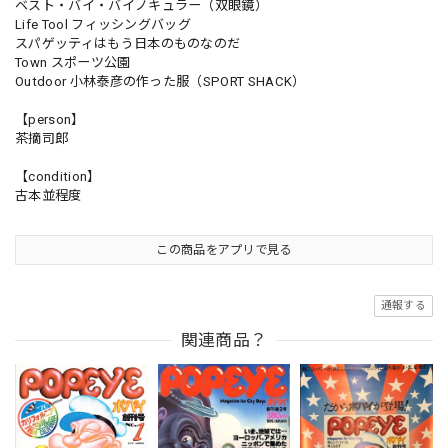
ベスト・バイ・バイノキュラー（双眼鏡）
Life Tool フィッシングバッグ
スパゲッティはもう日本のものなのだ
Town スポーツ公園
Outdoor 小林泰彦の作った服（SPORT SHACK）
【person】
茶摘司郎
【condition】
古本並程度
この商品をアプリで見る
通報する
関連商品？