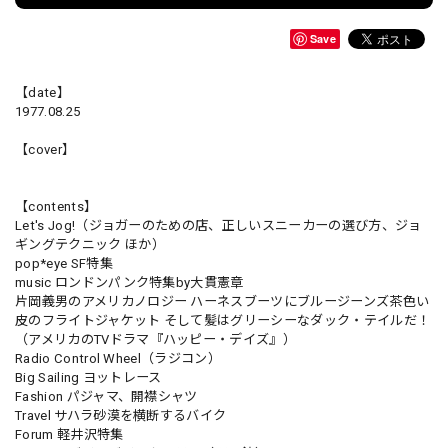
Save
【date】
1977.08.25
【cover】
【contents】
Let's Jog!（ジョガーのための店、正しいスニーカーの選び方、ジョ
ギングテクニック ほか）
pop*eye SF特集
music ロンドンパンク特集by大貫憲章
片岡義男のアメリカノロジー ハーネスブーツにブルージーンズ茶色い
皮のフライトジャケット そして髪はグリーシーなダック・テイルだ！
（アメリカのTVドラマ『ハッピー・デイズ』）
Radio Control Wheel（ラジコン）
Big Sailing ヨットレース
Fashion パジャマ、開襟シャツ
Travel サハラ砂漠を横断するバイク
Forum 軽井沢特集