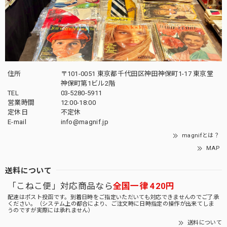
住所
〒101-0051 東京都千代田区神田神保町1-17 東京堂
神保町第1ビル2階
TEL
03-5280-5911
営業時間
12:00-18:00
定休日
不定休
E-mail
info@magnif.jp
magnifとは？
MAP
送料について
「こねこ便」対応商品なら
全国一律 420円
配達はポスト投函です。到着日時をご指定いただいても対応できませんのでご了承
ください。（システム上の都合により、ご注文時に日時指定の操作が出来てしま
うのですが実際には承れません）
送料について