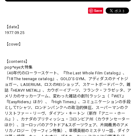
Save
【date】
1977.09.25
【cover】
【contents】
pop*eye大特集
（40年代のローラースケート、『The Last Whole Film Catalog』、
『18 The teenage catalog』、GOLD'S GYM、アディダスのナイトジ
ョガー、LASERIUM、ロスのREIショップ、スケートボードパーク、雑
誌『HEAVY METAL』、カウボーイブーツ、フランク・フラゼッタ、ア
メリカのサッカーブーム、変わった雑誌の創刊ラッシュ（『WET』
『EasyRiders』ほか）、『High Times』、コミュニケーションの手段
としてTシャツ、ロンドンパンクへの政治的弾圧、スーパーマンのク
リストファー・リーヴ、ダイアン・キートン（新作『アニー・ホー
ル』）、カナダのブリティッシュ・コロンビア州（カウチンセーター
ほか）、ヨーロッパのアウトドア&スポーツウェア、片岡義男のアメ
リカノロジー（サーフィン特集）、草積英樹のミステリー話、ダイク