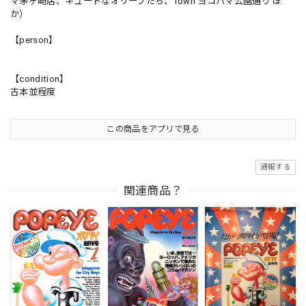
マ茅ヶ崎店、キュートなオリーブたち、Town ヨコハマ公園通り ほ
か）
【person】
【condition】
古本並程度
この商品をアプリで見る
通報する
関連商品？