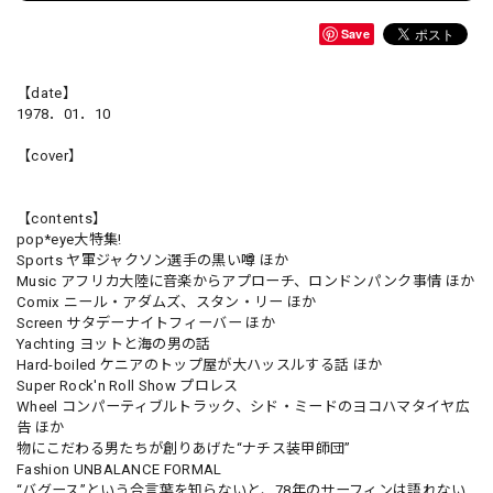
Save
【date】
1978．01．10
【cover】
【contents】
pop*eye大特集!
Sports ヤ軍ジャクソン選手の黒い噂 ほか
Music アフリカ大陸に音楽からアプローチ、ロンドンパンク事情 ほか
Comix ニール・アダムズ、スタン・リー ほか
Screen サタデーナイトフィーバー ほか
Yachting ヨットと海の男の話
Hard-boiled ケニアのトップ屋が大ハッスルする話 ほか
Super Rock'n Roll Show プロレス
Wheel コンパーティブルトラック、シド・ミードのヨコハマタイヤ広
告 ほか
物にこだわる男たちが創りあげた“ナチス装甲師団”
Fashion UNBALANCE FORMAL
“バグース”という合言葉を知らないと、78年のサーフィンは語れない