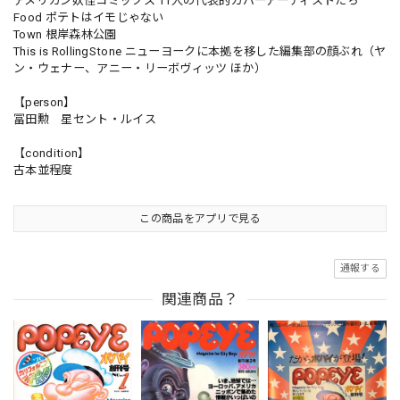
アメリカン妖怪コミックス 11人の代表的カバーアーティストたち
Food ポテトはイモじゃない
Town 根岸森林公園
This is RollingStone ニューヨークに本拠を移した編集部の顔ぶれ（ヤ
ン・ウェナー、アニー・リーボヴィッツ ほか）
【person】
冨田勲 星セント・ルイス
【condition】
古本並程度
この商品をアプリで見る
通報する
関連商品？