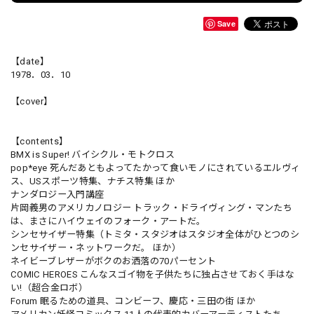
Save
【date】
1978．03．10
【cover】
【contents】
BMX is Super! バイシクル・モトクロス
pop*eye 死んだあともよってたかって食いモノにされているエルヴィ
ス、USスポーツ特集、ナチス特集 ほか
ナンダロジー入門講座
片岡義男のアメリカノロジー トラック・ドライヴィング・マンたち
は、まさにハイウェイのフォーク・アートだ。
シンセサイザー特集（トミタ・スタジオはスタジオ全体がひとつのシ
ンセサイザー・ネットワークだ。 ほか）
ネイビーブレザーがボクのお洒落の70パーセント
COMIC HEROES こんなスゴイ物を子供たちに独占させておく手はな
い!（超合金ロボ）
Forum 眠るための道具、コンビーフ、慶応・三田の街 ほか