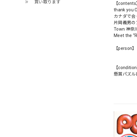
買い取ります
【content
thank y
カナダで会
片岡義男の
Town 神
Meet th
【person】
【conditio
懸賞パズル