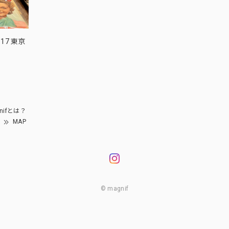
17 東京
nifとは？
MAP
© magnif