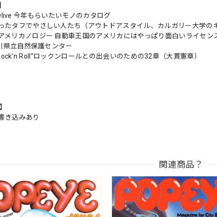
s】
ou Olive 今年もらいたいモノのカタログ
ったタフでやさしい人たち（アウトドアスタイル、カルガリー大学のキ
アメリカノロジー 自動車王国のアメリカにはやっぱり面白いライセン
奈川県立自然保護センター
e “Rock'n Roll”ロックンロールとの出会いのための32章（大貫憲章）
n】
書き込みあり
関連商品？