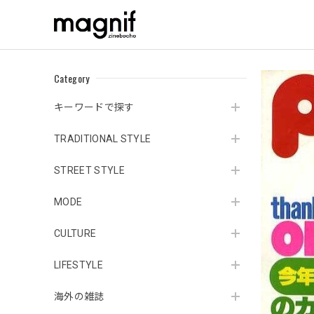
Category
キーワードで探す
TRADITIONAL STYLE
STREET STYLE
MODE
CULTURE
LIFESTYLE
海外の雑誌