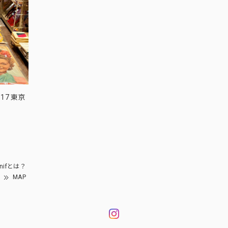
17 東京
nifとは？
MAP