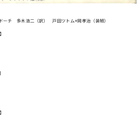
ドーチ 多木浩二（訳） 戸田ツトム+岡孝治（装幀）
r】
s】
n】