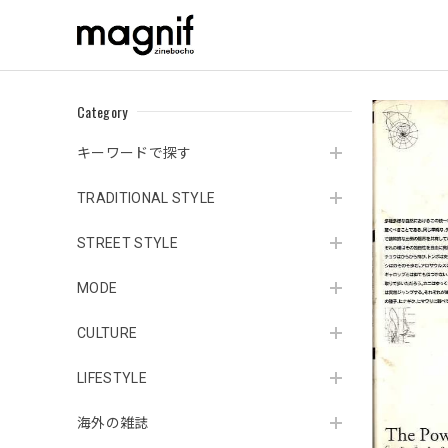
Category
キーワードで探す
TRADITIONAL STYLE
STREET STYLE
MODE
CULTURE
LIFESTYLE
海外の雑誌