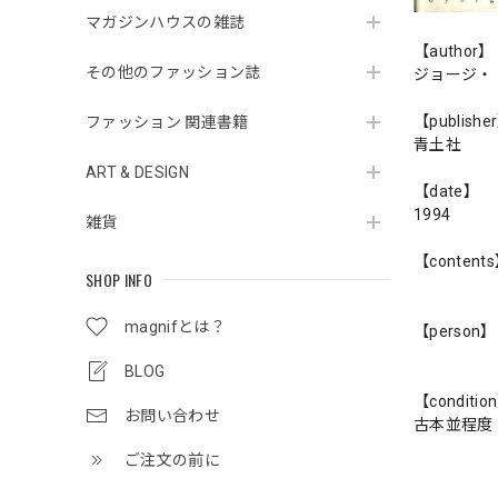
マガジンハウスの雑誌
【author】
その他のファッション誌
ジョージ・
【publishe
ファッション 関連書籍
青土社
ART & DESIGN
【date】
1994
雑貨
【content
SHOP INFO
magnifとは？
【person】
BLOG
【conditio
お問い合わせ
古本並程度
ご注文の前に