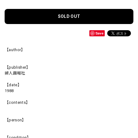
SOLD OUT
Save
【author】
【publisher】
婦人画報社
【date】
1988
【contents】
【person】
【condition】