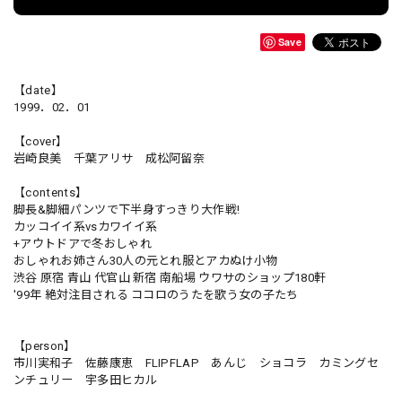
Save
【date】
1999．02．01
【cover】
岩崎良美 千葉アリサ 成松阿留奈
【contents】
脚長&脚細パンツで下半身すっきり大作戦!
カッコイイ系vsカワイイ系
+アウトドアで冬おしゃれ
おしゃれお姉さん30人の元とれ服とアカぬけ小物
渋谷 原宿 青山 代官山 新宿 南船場 ウワサのショップ180軒
'99年 絶対注目される ココロのうたを歌う女の子たち
【person】
市川実和子 佐藤康恵 FLIPFLAP あんじ ショコラ カミングセ
ンチュリー 宇多田ヒカル