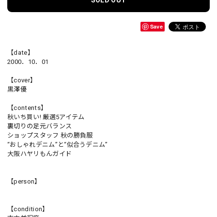
Save
【date】
2000．10．01
【cover】
黒澤優
【contents】
秋いち買い! 厳選5アイテム
裏切りの足元バランス
ショップスタッフ 秋の勝負服
“おしゃれデニム”と“似合うデニム”
大阪ハヤリもんガイド
【person】
【condition】