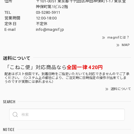
住所
〒101-0051 東京都千代田区神田神保町1-17 東京堂
神保町第1ビル2階
TEL
03-5280-5911
営業時間
12:00-18:00
定休日
不定休
E-mail
info@magnif.jp
magnifとは？
MAP
送料について
「こねこ便」対応商品なら
全国一律 420円
配達はポスト投函です。到着日時をご指定いただいても対応できませんのでご了承
ください。（システム上の都合により、ご注文時に日時指定の操作が出来てしま
うのですが実際には承れません）
送料について
SEARCH
NOTICE