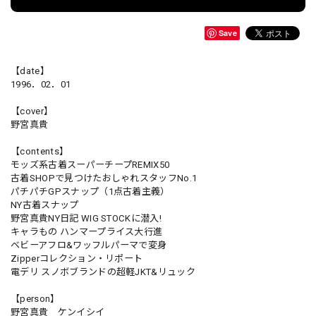
Save
【date】
1996．02．01
【cover】
野宮真貴
【contents】
モッズ系古着スーパーチープREMIX50
古着SHOPで見つけたおしゃれスタッフNo.1
パチパチGPスナップ（1点古着主義）
NY古着スナップ
野宮真貴NY日記 WIG STOCKに潜入!
キャラもの ハンマープライス大行進
ベビーアフロ&ワッフルパーマで変身
Zipperコレクション・リポート
電デリ スノボブランドの超軽JKT&リュック
【person】
野宮真貴 ケンイシイ