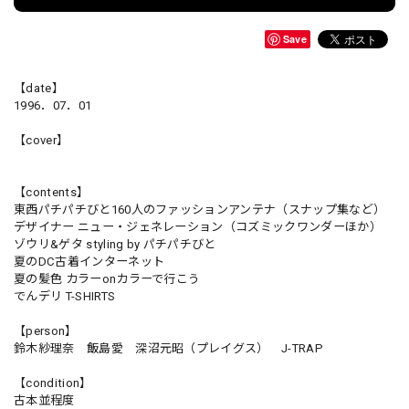
Save
【date】
1996．07．01
【cover】
【contents】
東西パチパチびと160人のファッションアンテナ（スナップ集など）
デザイナー ニュー・ジェネレーション（コズミックワンダーほか）
ゾウリ&ゲタ styling by パチパチびと
夏のDC古着インターネット
夏の髪色 カラーonカラーで行こう
でんデリ T-SHIRTS
【person】
鈴木紗理奈 飯島愛 深沼元昭（プレイグス） J-TRAP
【condition】
古本並程度