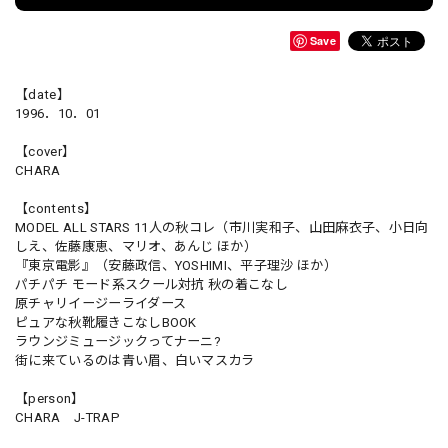
Save
【date】
1996．10．01
【cover】
CHARA
【contents】
MODEL ALL STARS 11人の秋コレ（市川実和子、山田麻衣子、小日向
しえ、佐藤康恵、マリオ、あんじ ほか）
『東京電影』（安藤政信、YOSHIMI、平子理沙 ほか）
パチパチ モード系スクール対抗 秋の着こなし
原チャリイージーライダース
ピュアな秋靴履きこなしBOOK
ラウンジミュージックってナーニ?
街に来ているのは青い眉、白いマスカラ
【person】
CHARA J-TRAP