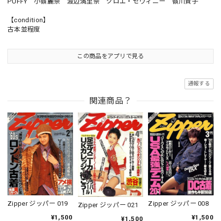
PUFFY 小嶺麗奈 渡辺満里奈 クロエ・セヴィニー 嶺川貴子
【condition】
古本並程度
この商品をアプリで見る
通報する
関連商品？
Zipper ジッパー 019
Zipper ジッパー 008
Zipper ジッパー 021
¥1,500
¥1,500
¥1,500