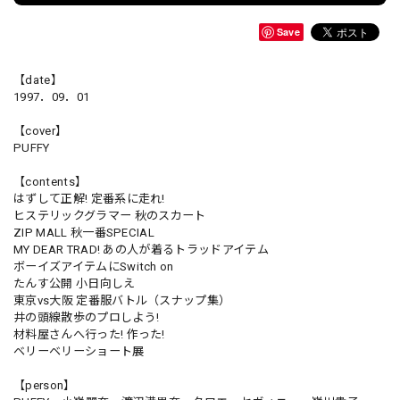
Save
【date】
1997．09．01
【cover】
PUFFY
【contents】
はずして正解! 定番系に走れ!
ヒステリックグラマー 秋のスカート
ZIP MALL 秋一番SPECIAL
MY DEAR TRAD! あの人が着るトラッドアイテム
ボーイズアイテムにSwitch on
たんす公開 小日向しえ
東京vs大阪 定番服バトル（スナップ集）
井の頭線散歩のプロしよう!
材料屋さんへ行った! 作った!
ベリーベリーショート展
【person】