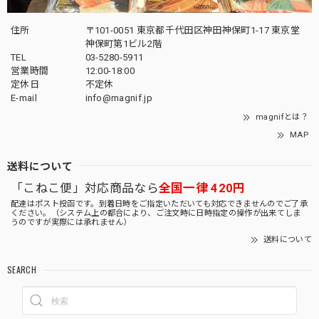
住所
〒101-0051 東京都千代田区神田神保町1-17 東京堂
神保町第1ビル2階
TEL
03-5280-5911
営業時間
12:00-18:00
定休日
不定休
E-mail
info@magnif.jp
magnifとは？
MAP
送料について
「こねこ便」対応商品なら
全国一律 420円
配達はポスト投函です。到着日時をご指定いただいても対応できませんのでご了承
ください。（システム上の都合により、ご注文時に日時指定の操作が出来てしま
うのですが実際には承れません）
送料について
SEARCH