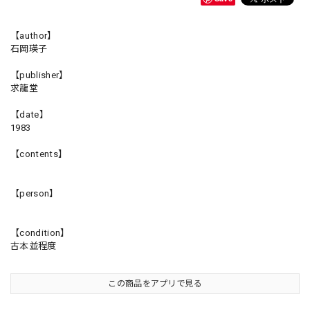
【author】
石岡瑛子
【publisher】
求龍堂
【date】
1983
【contents】
【person】
【condition】
古本並程度
この商品をアプリで見る