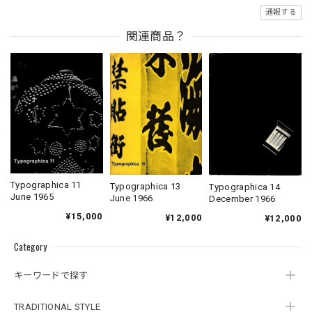
通報する
関連商品？
Typographica 11
Typographica 13
Typographica 14
June 1965
June 1966
December 1966
¥15,000
¥12,000
¥12,000
Category
キーワードで探す
TRADITIONAL STYLE