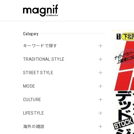
Category
キーワードで探す
TRADITIONAL STYLE
STREET STYLE
MODE
CULTURE
LIFESTYLE
海外の雑誌