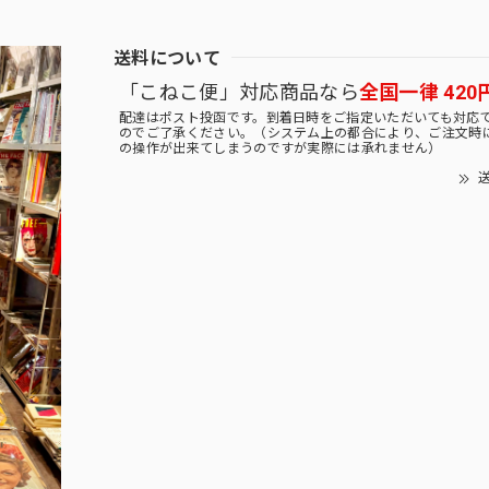
送料について
「こねこ便」対応商品なら
全国一律 420
配達はポスト投函です。到着日時をご指定いただいても対応
のでご了承ください。（システム上の都合により、ご注文時
の操作が出来てしまうのですが実際には承れません）
送