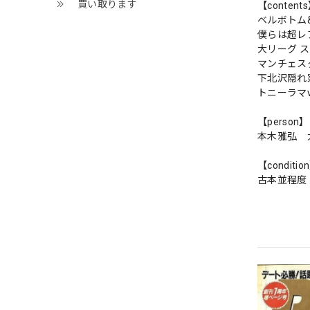
買い取ります
【content
ベルボトム
僕らは超レ
大リーグ 
マンチェス
下北沢隠れ
トニーラマ
【person】
本木雅弘 
【conditio
古本並程度