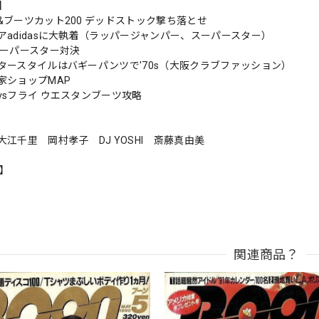
s】
&ブーツカット200 デッドストック撃ち落とせ
アadidasに大執着（ラッパージャンパー、スーパースター）
スーパースター対決
タースタイルはバギーパンツで'70s（大阪クラブファッション）
家ショップMAP
vsフライ ウエスタンブーツ攻略
大江千里 岡村孝子 DJ YOSHI 斎藤真由美
n】
関連商品？