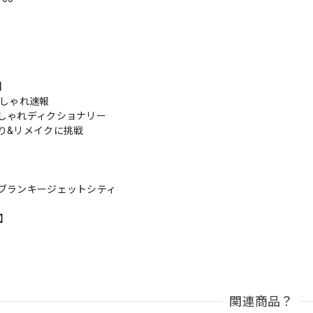
s】
おしゃれ速報
しゃれディクショナリー
り&リメイクに挑戦
ブランキージェットシティ
n】
関連商品？