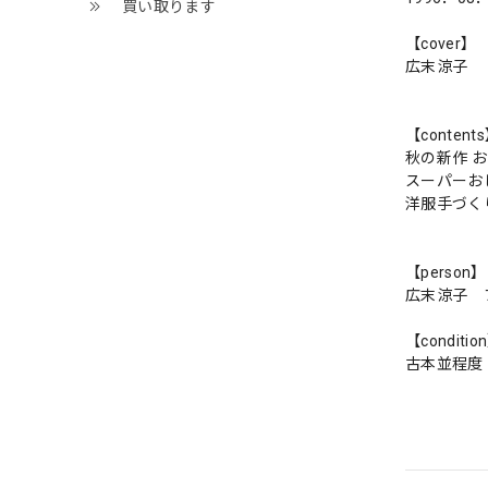
買い取ります
【cover】
広末涼子
【content
秋の新作 
スーパーお
洋服手づく
【person】
広末涼子 
【conditio
古本並程度