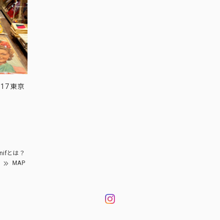
17 東京
nifとは？
MAP