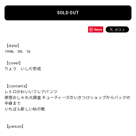
SOLD OUT
Save
【date】
1996．09．16
【cover】
りょう いしだ壱成
【contents】
レトロかわいいフレアパンツ
原宿おしゃれ大調査 キューティーズのいきつけショップからバッグの
中身まで
いちばん新しい秋の靴
【person】