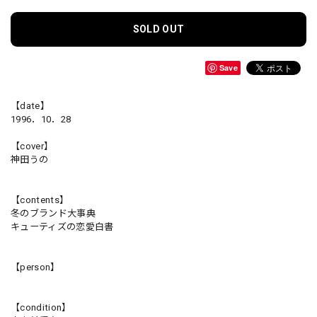
SOLD OUT
Save
【date】
1996．10．28
【cover】
神田うの
【contents】
冬のブランド大事典
キューティズの恋愛白書
【person】
【condition】