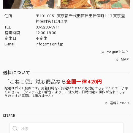
住所
〒101-0051 東京都千代田区神田神保町1-17 東京堂
神保町第1ビル2階
TEL
03-5280-5911
営業時間
12:00-18:00
定休日
不定休
E-mail
info@magnif.jp
magnifとは？
MAP
送料について
「こねこ便」対応商品なら
全国一律 420円
配達はポスト投函です。到着日時をご指定いただいても対応できませんのでご了承
ください。（システム上の都合により、ご注文時に日時指定の操作が出来てしま
うのですが実際には承れません）
送料について
SEARCH