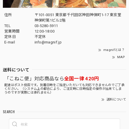
住所
〒101-0051 東京都千代田区神田神保町1-17 東京堂
神保町第1ビル2階
TEL
03-5280-5911
営業時間
12:00-18:00
定休日
不定休
E-mail
info@magnif.jp
magnifとは？
MAP
送料について
「こねこ便」対応商品なら
全国一律 420円
配達はポスト投函です。到着日時をご指定いただいても対応できませんのでご了承
ください。（システム上の都合により、ご注文時に日時指定の操作が出来てしま
うのですが実際には承れません）
送料について
SEARCH