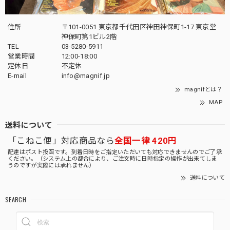
住所
〒101-0051 東京都千代田区神田神保町1-17 東京堂
神保町第1ビル2階
TEL
03-5280-5911
営業時間
12:00-18:00
定休日
不定休
E-mail
info@magnif.jp
magnifとは？
MAP
送料について
「こねこ便」対応商品なら
全国一律 420円
配達はポスト投函です。到着日時をご指定いただいても対応できませんのでご了承
ください。（システム上の都合により、ご注文時に日時指定の操作が出来てしま
うのですが実際には承れません）
送料について
SEARCH