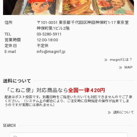
住所
〒101-0051 東京都千代田区神田神保町1-17 東京堂
神保町第1ビル2階
TEL
03-5280-5911
営業時間
12:00-18:00
定休日
不定休
E-mail
info@magnif.jp
magnifとは？
MAP
送料について
「こねこ便」対応商品なら
全国一律 420円
配達はポスト投函です。到着日時をご指定いただいても対応できませんのでご了承
ください。（システム上の都合により、ご注文時に日時指定の操作が出来てしま
うのですが実際には承れません）
送料について
SEARCH