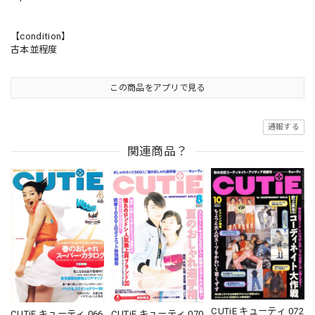
【condition】
古本並程度
この商品をアプリで見る
通報する
関連商品？
CUTiE キューティ 072
CUTiE キューティ 066
CUTiE キューティ 070