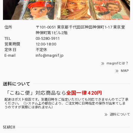
住所
〒101-0051 東京都千代田区神田神保町1-17 東京堂
神保町第1ビル2階
TEL
03-5280-5911
営業時間
12:00-18:00
定休日
不定休
E-mail
info@magnif.jp
magnifとは？
MAP
送料について
「こねこ便」対応商品なら
全国一律 420円
配達はポスト投函です。到着日時をご指定いただいても対応できませんのでご了承
ください。（システム上の都合により、ご注文時に日時指定の操作が出来てしま
うのですが実際には承れません）
送料について
SEARCH