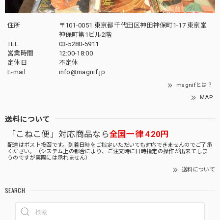
住所
〒101-0051 東京都千代田区神田神保町1-17 東京堂
神保町第1ビル2階
TEL
03-5280-5911
営業時間
12:00-18:00
定休日
不定休
E-mail
info@magnif.jp
magnifとは？
MAP
送料について
「こねこ便」対応商品なら
全国一律 420円
配達はポスト投函です。到着日時をご指定いただいても対応できませんのでご了承
ください。（システム上の都合により、ご注文時に日時指定の操作が出来てしま
うのですが実際には承れません）
送料について
SEARCH