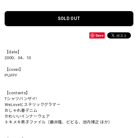
SOLD OUT
Save
【date】
2000．04．10
【cover】
PUFFY
【contents】
Tシャツバンザイ!
WeLoveヒステリックグラマー
おしゃれ春デニム
かわいいインナーウェア
トキメキ男子ファイル（藤井隆、ビビる、池内博之 ほか）