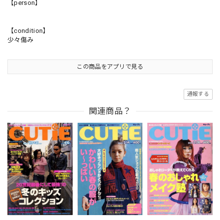
【person】
【condition】
少々傷み
この商品をアプリで見る
通報する
関連商品？