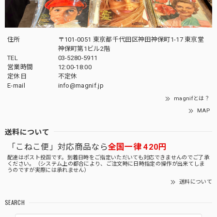
住所
〒101-0051 東京都千代田区神田神保町1-17 東京堂
神保町第1ビル2階
TEL
03-5280-5911
営業時間
12:00-18:00
定休日
不定休
E-mail
info@magnif.jp
magnifとは？
MAP
送料について
「こねこ便」対応商品なら
全国一律 420円
配達はポスト投函です。到着日時をご指定いただいても対応できませんのでご了承
ください。（システム上の都合により、ご注文時に日時指定の操作が出来てしま
うのですが実際には承れません）
送料について
SEARCH