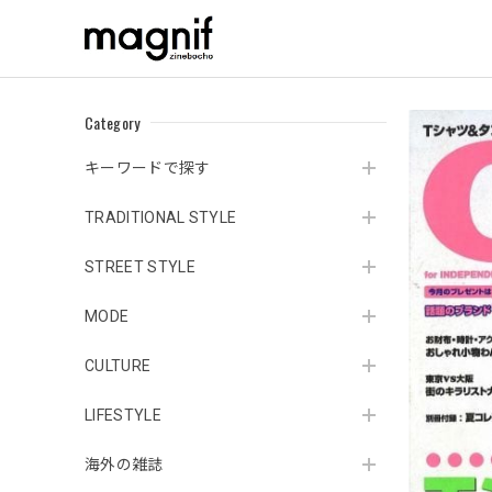
Category
キーワードで探す
TRADITIONAL STYLE
STREET STYLE
MODE
CULTURE
LIFESTYLE
海外の雑誌