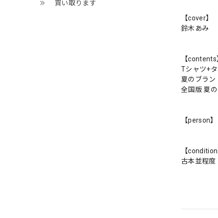
買い取ります
【cover】
鈴木あみ
【content
Tシャツ+タ
夏のブラン
全国版 夏
【person】
【conditio
古本並程度