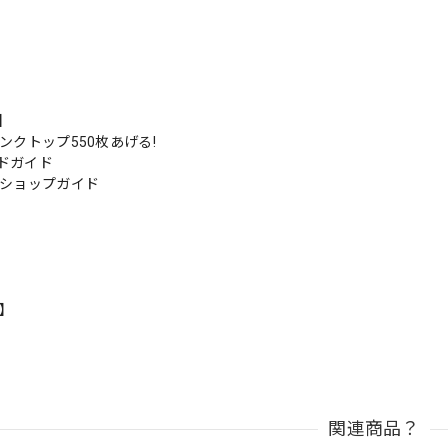
s】
ンクトップ550枚あげる!
ドガイド
のショップガイド
n】
関連商品？