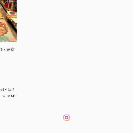
17 東京
nifとは？
MAP