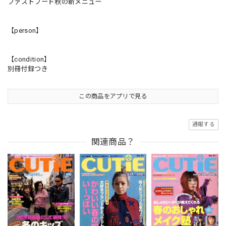
ファストフード秋の新メニュー
【person】
【condition】
別冊付録つき
この商品をアプリで見る
通報する
関連商品？