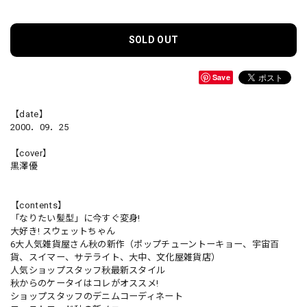
SOLD OUT
Save
【date】
2000．09．25
【cover】
黒澤優
【contents】
「なりたい髪型」に今すぐ変身!
大好き! スウェットちゃん
6大人気雑貨屋さん秋の新作（ポップチューントーキョー、宇宙百
貨、スイマー、サテライト、大中、文化屋雑貨店）
人気ショップスタッフ秋最新スタイル
秋からのケータイはコレがオススメ!
ショップスタッフのデニムコーディネート