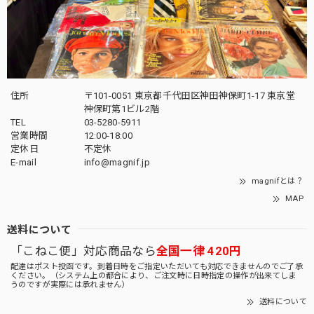
住所
〒101-0051 東京都千代田区神田神保町1-17 東京堂
神保町第1ビル2階
TEL
03-5280-5911
営業時間
12:00-18:00
定休日
不定休
E-mail
info@magnif.jp
magnifとは？
MAP
送料について
「こねこ便」対応商品なら
全国一律 420円
配達はポスト投函です。到着日時をご指定いただいても対応できませんのでご了承
ください。（システム上の都合により、ご注文時に日時指定の操作が出来てしま
うのですが実際には承れません）
送料について