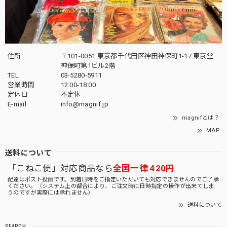
住所
〒101-0051 東京都千代田区神田神保町1-17 東京堂
神保町第1ビル2階
TEL
03-5280-5911
営業時間
12:00-18:00
定休日
不定休
E-mail
info@magnif.jp
magnifとは？
MAP
送料について
「こねこ便」対応商品なら
全国一律 420円
配達はポスト投函です。到着日時をご指定いただいても対応できませんのでご了承
ください。（システム上の都合により、ご注文時に日時指定の操作が出来てしま
うのですが実際には承れません）
送料について
SEARCH